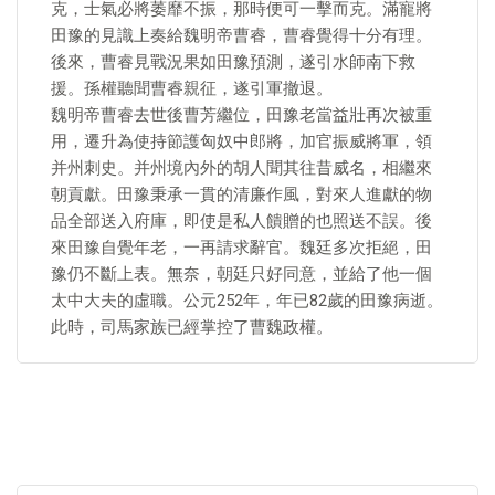
克，士氣必將萎靡不振，那時便可一擊而克。滿寵將
田豫的見識上奏給魏明帝曹睿，曹睿覺得十分有理。
後來，曹睿見戰況果如田豫預測，遂引水師南下救
援。孫權聽聞曹睿親征，遂引軍撤退。
魏明帝曹睿去世後曹芳繼位，田豫老當益壯再次被重
用，遷升為使持節護匈奴中郎將，加官振威將軍，領
并州刺史。并州境內外的胡人聞其往昔威名，相繼來
朝貢獻。田豫秉承一貫的清廉作風，對來人進獻的物
品全部送入府庫，即使是私人饋贈的也照送不誤。後
來田豫自覺年老，一再請求辭官。魏廷多次拒絕，田
豫仍不斷上表。無奈，朝廷只好同意，並給了他一個
太中大夫的虛職。公元252年，年已82歲的田豫病逝。
此時，司馬家族已經掌控了曹魏政權。