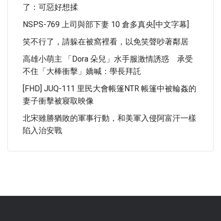
了：可惡好想揉
NSPS-769 上司與部下妻 10 倉多真央[中文字幕]
笑不行了，請躲在被窩裡看，以免笑聲吵著鄰居
高雄小萌主 「Dora 朵兒」水手服激情誘惑 承受
不住「大棒衝擊」嬌喊：學長拜託
[FHD] JUQ-111 里民大會帳篷NTR 帳篷中被輪姦的
妻子衝擊被寢取映像
北宋雖勝猶敗的軍事行動，和美軍入侵阿富汗一樣
陷入治安戰