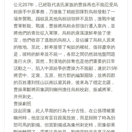
公元207年，已經取代袁氏家族的曹操再也不能忍受烏
桓插手中原事務，乃徵集了精銳部隊對烏桓發動了一
場奔襲戰。蹋頓及其他烏桓頭領猝不及防，激戰中被
曹軍斬殺。戰後，曹操將烏桓余部強行遷入塞內，並
將他們的青壯征入軍隊。烏桓的衰落讓鮮卑撿了便
宜，他們收容了逃散的烏桓人，並佔據了烏桓人原來
的牧地。至此，鮮卑接替了匈奴的權杖。值得慶幸的
是，彼時的鮮卑並不統一，各部之間仍然就地盤問題
進行火併。當然，對漢地的掠奪也是他們重要的日常
活動之一。陷入中原紛爭的曹操力不能顧，遂於215年
將雲中、定襄、五原、朔方郡的編製罷除，並將四郡
的百姓遷到恆山以南以避其鋒。後來為了穩定北疆，
曹操果斷將田豫調到幽州擔任烏桓校尉、振威將軍、
并州刺史。
曹操劇照
說起田豫，此人早期的行為十分古怪。在公孫瓚權重
幽州時，他並沒有盲目跟風投效，而是歸附了時為別
部司馬的劉備。但當劉備成為豫州刺史時，田豫卻果