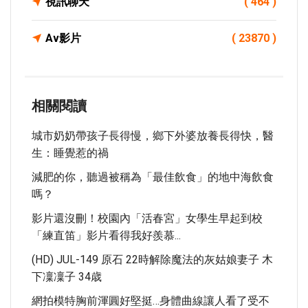
視訊聊天
( 464 )
Av影片
( 23870 )
相關閱讀
城市奶奶帶孩子長得慢，鄉下外婆放養長得快，醫
生：睡覺惹的禍
減肥的你，聽過被稱為「最佳飲食」的地中海飲食
嗎？
影片還沒刪！校園內「活春宮」女學生早起到校
「練直笛」影片看得我好羨慕...
(HD) JUL-149 原石 22時解除魔法的灰姑娘妻子 木
下凜凜子 34歳
網拍模特胸前渾圓好堅挺…身體曲線讓人看了受不