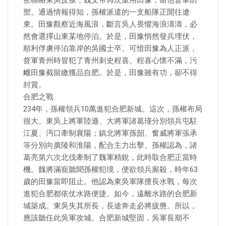
密聯絡東吳反叛，魏文帝再次重用田豫，命他督軍防
禦。通過情報得知，孫權派遣的一支船隊正開往遼
東。田豫觀察近海風浪，斷言吳人畏懼海浪濤濤，必
然會選擇山東某地停泊。於是，田豫悄然發兵埋伏，
順利俘虜停泊靠岸的吳國士卒。可惜田豫為人正派，
督軍青州時冒犯了青州刺史程喜。程喜心懷不滿，污
衊田豫截留繳獲品自肥。於是，田豫雖有功，卻不得
封賞。
合肥之戰
234年，孫權領兵10萬進犯合肥新城。這次，孫權布局
很大。東吳上將軍陸遜、大將軍諸葛瑾分別領兵屯駐
江夏、沔口牽制襄陽；鎮北將軍孫韶、奮威將軍張承
等分別向廣陵和淮陽，配合主力出擊。孫權認為，諸
葛亮第六次北伐牽制了魏軍精銳，此時取合肥正當時
機。魏將滿寵聽聞孫權犯境，便欲領兵廝殺，時年63
歲的田豫當即阻止。他認為東吳軍隊擅長水戰，每次
進犯合肥都依仗水路便捷。如今，遠離水路的合肥新
城築成。東吳失其所長，長途奔走必將疲憊。所以，
應該聽任此吳軍攻城。合肥新城堅固，吳軍長期不