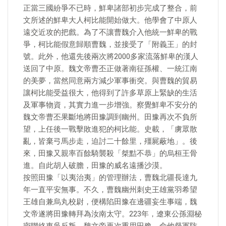
正當三國紛爭不已時，鮮卑諸部初步完成了整合，前
文所述的鮮卑大人柯比能開始做大。他學會了中原人
遠交近攻的把戲。為了不讓曹魏介入他統一鮮卑的戰
爭，柯比能假意歸順曹魏，並接受了「附義王」的封
號。此外，他還先後兩次將2000多家流落鮮卑的漢人
送回了中原。魏文帝曹丕正做著南征孫權、一統江南
的美夢，當然同意兩方減少軍事衝突。與曹魏的貿易
讓柯比能受益很大，他得到了許多草原上緊缺的生活
及軍事物資，其實力進一步增強。察覺鮮卑不安分的
魏文帝曹丕果斷地將田豫調到幽州。田豫再次不負所
望，上任後一戰擊敗進犯的柯比能。史載，「虜眾散
亂，皆棄弓馬步走，迫討二十餘里，殭屍蔽地」。後
來，田豫又親率百餘騎襲殺「桀黠不恭」的烏桓王骨
進。自此胡人破膽，田豫的威名遠播沙漠。
按照田豫「以夷治夷」的管理辦法，曹魏北疆長達九
年一直平安無事。不久，曹魏幽州刺史王雄黨羽希望
王雄自兼烏丸校尉，便構陷田豫在邊疆妄生事端，魏
文帝遂將田豫轉拜為汝南太守。223年，遼東公孫淵秘