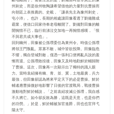
斷地離開了。需要注意的是，劉備當時並非真正的豫
州刺史，而是徐州牧陶謙希望借他的力量對抗曹操而
向朝廷上表推薦的。史載，「謙表先主為豫州刺史，
屯小沛」。也許，長期的相處讓田豫看透了劉備難成
霸業，便借口回家侍奉老母離開了。劉備對田豫的離
開惋惜不已，臨行前涕泣交加地一再惋惜感嘆，「恨
不與君共成大事也」。
回到幽州，田豫被公孫瓚委任為東州令。時值公孫瓚
將領王門叛亂。眾寡不敵，城中皆欲投降。田豫臨危
不懼，獨自登城對敵，僅憑一張利口便將亂兵說的羞
慚而退。公孫瓚敗歿後，田豫又及時地勸鮮於輔歸附
了曹操。這次，田豫再一次顯示出了獨特的識人眼
力。當時袁紹擁有幽、青、並、冀，土地最廣，兵力
最強，但田豫卻認為將來平定天下的必是曹操。鮮於
輔遙應曹操微妙地影響了日後的官渡戰局，戰後曹操
激動地對鮮於輔說，「之前袁紹攻滅公孫瓚，我自感
不久將亡。如今卻反敗為勝，這既是天意，也是你們
的功勞。」於是，鮮於輔被加官進爵，田也也官拜弋
陽太守。