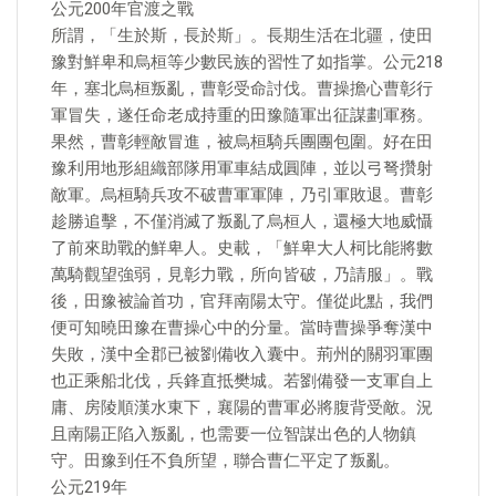
公元200年官渡之戰
所謂，「生於斯，長於斯」。長期生活在北疆，使田
豫對鮮卑和烏桓等少數民族的習性了如指掌。公元218
年，塞北烏桓叛亂，曹彰受命討伐。曹操擔心曹彰行
軍冒失，遂任命老成持重的田豫隨軍出征謀劃軍務。
果然，曹彰輕敵冒進，被烏桓騎兵團團包圍。好在田
豫利用地形組織部隊用軍車結成圓陣，並以弓弩攢射
敵軍。烏桓騎兵攻不破曹軍軍陣，乃引軍敗退。曹彰
趁勝追擊，不僅消滅了叛亂了烏桓人，還極大地威懾
了前來助戰的鮮卑人。史載，「鮮卑大人柯比能將數
萬騎觀望強弱，見彰力戰，所向皆破，乃請服」。戰
後，田豫被論首功，官拜南陽太守。僅從此點，我們
便可知曉田豫在曹操心中的分量。當時曹操爭奪漢中
失敗，漢中全郡已被劉備收入囊中。荊州的關羽軍團
也正乘船北伐，兵鋒直抵樊城。若劉備發一支軍自上
庸、房陵順漢水東下，襄陽的曹軍必將腹背受敵。況
且南陽正陷入叛亂，也需要一位智謀出色的人物鎮
守。田豫到任不負所望，聯合曹仁平定了叛亂。
公元219年