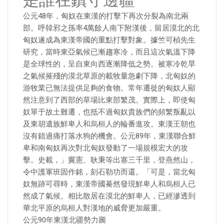
是誰在鎮守邊疆
公元48年，匈奴在東漢的打擊下再次分裂為南北兩
部。呼韓邪之孫率4萬餘人南下附漢後，留居漠北的北
匈奴遂成為東漢帝國的重點打擊對象。據竺可楨先生
研究，當時東亞氣候已漸趨寒冷，而且這次氣溫下降
是全球性的，呈自東向西逐漸降低之勢。被寒冷乾旱
之氣候摧殘的漠北草原的載牧量急劇下降，北匈奴的
游牧業已無法提供足夠的食物。常年遷徙的匈奴人顯
然注意到了西部的草場比東部繁茂。實際上，即使匈
奴單于故土難遷，也抵不過匈奴貴族們的頻繁叛亂以
及東胡遺族鮮卑人和烏桓人的輪番進攻。東漢王朝也
沒有錯過痛打落水狗的機會。公元89年，東漢聯合鮮
卑和南匈奴再次對北匈奴發動了一場規模宏大的攻
擊。史載，」竇憲、耿秉等出塞三千里，登燕然山，
令中護軍班固作銘，刻石勒功而還。「可是，當北匈
奴無跡可尋時，東漢帝國驀然發現鮮卑人和烏桓人已
然成了氣候。相比散居在漠北的鮮卑人，已經滲透到
華北平原的烏桓人對漢地的威脅更加嚴重。
公元90年東漢北疆勢力圖