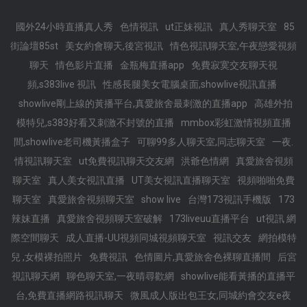
國外24小時直播真人秀
色情視訊
ut正妹視訊
真人秀聊天室
85
街論壇85st
美女約會聊天,後宮視訊
情色視訊聊天室,午夜戀愛視頻
聊天
情色影片直播
金瓶梅直播app
免費寂寞交友聊天視
頻,s383live 視訊
性感長腿美女電腦桌面,showlive視訊直播
showlive剛上線的黃播平台,真愛旅舍最刺激的直播app
高雄外拍
模特兒,s383好看又刺激不封號的直播
mmbox彩虹激情視頻直播
間,showlive老司機黃播盒子
可聊99多人聊天室,同志聊天室
一夜.
情視訊聊天室
ut免費視訊聊天交友網
洪爺色情網
真愛旅舍視頻
聊天室
真人美女視訊直播
UT美女視訊直播聊天室
視頻啪啪免費
聊天室
真愛旅舍視頻聊天室
show live
台灣173視訊手機版
173
辣妹直播
真愛旅舍視頻聊天室破解
173liveuu直播平台
ut視訊 網
際空間聊天
成人直播-UU視頻同城視頻聊天室
視訊交友
網拍模特
兒 ,女模裸拍照片
免費視訊
色情圖片,真愛旅舍色裸聊直播間
后宮
視訊聊天網
聊色聊天室,一夜晴尋歡網
showlive能看黃播的直播平
台,免費直播網路視訊聊天
微風成人版出包王女,同城約會交友e夜