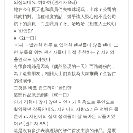
의심되네요. 하하하.(관계자 B씨)
她在今年夏天也和職員們去棒球場玩，出席了公司的
烤肉拍對。這種程度的話，幾乎讓人疑心她不是公司
旗下的演員，而是職員了呀。哈哈哈（相關人士B某）
# '한입만'
#《就一口》
'어쩌다 발견한 하루'로 입덕한 팬분들이 많을 텐데, 그
런 분들을 위해 관계자들이 직접 추천하는 김지인의
출연작도 알아봤다.
有很多粉絲是因為《偶然發現的一天》而路轉粉的，
為了這些朋友，相關人士們直接為大家推薦了金智仁
的出演作。
그것은 바로 웹드라마 '한입만'.
這部作品就是網劇《就一口》
연기 경험이 많지 않던 지인이가 처음으로 주연으로
활약했던 작품인데요. 지인이의 사랑스러운 먹방은 물
론이고, 지인이의 실제 성격들이 잘 녹아든 작품이었
어요.(관계자 A씨)
這是沒有多少表演經驗的智仁首次主演的作品。是展