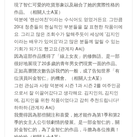
現了智仁可愛的吃貨形象以及融合了她的實際性格的
作品。（相關人士A某）
덕분에 '랜선여친'이라는 수식어도 얻었거든요. 그만큼
20대 청춘들의 현실적인 부분들을 잘 표현한 작품이에
요. 그리고 많은 조회수가 말해주듯이 세상에 '김지인
이라는 배우가 있어요'라고 많은 분들께 알릴 수 있는
기회가 되기도 했고요.(관계자 A씨)
因為這部作品獲得了「線上女友」的修飾語。是一部
很好地展現了20多歲的青年男女們現實一面的作品。
正如高瀏覽次數告訴我們的一般，成了告知世界「有
位演員叫金智仁」的機會。（相關人士A某）
그런 관심과 사랑 덕분에 시즌 1과 시즌 2를 여주인공
으로서 잘 이끌어갔다고 생각해요. 김지인의, 김지인
에, 김지인을 위한 작품이었다고 감히 추천드립니다!
하하하.(관계자 A씨)
我覺得因為那些關注和喜愛，她才能作為第1季和第2
季的女主人公引領劇情的發展。是一部金智仁的，關
於金智仁的，為了金智仁的作品，斗膽為各位推薦！