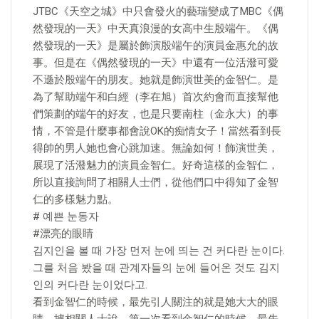
JTBC《天空之城》中只會發火的藝瑞變成了MBC《偶
然發現的一天》中天真浪漫的女高中生殷端午。《偶
然發現的一天》是屬於飾演殷端午的演員金惠允的故
事。但是在《偶然發現的一天》中還有一位活潑可愛
不遜於殷端午的朋友。她就是飾演世美的金智仁。是
為了幫助端午和白經（李在旭）首次約會而直接幫他
們策劃的端午的好友，也是只要南柱（金永大）的事
情，不管是什麼事都會說OK的痴情女子！當然看到長
得帥的男人她也會心跳加速。無論如何！飾演世美，
展現了活潑魅力的演員金智仁。好奇這樣的金智仁，
所以直接詢問了相關人士們，從他們口中得知了金智
仁的多樣魅力點。
# 예쁜 눈동자
#漂亮的眼睛
김지인을 볼 때 가장 먼저 눈에 띄는 건 커다란 눈이다.
그를 처음 봤을 때 관계자들의 눈에 들어온 것도 김지
인의 커다란 눈이었다고.
看到金智仁的時候，最先引人關注的就是她大大的眼