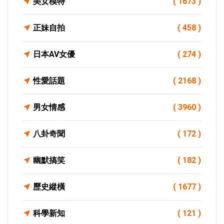
美女模特
( 1673 )
正妹自拍
( 458 )
日本AV女優
( 274 )
性愛話題
( 2168 )
男女情感
( 3960 )
八卦奇聞
( 172 )
幽默搞笑
( 182 )
歷史縱橫
( 1677 )
科學新知
( 121 )