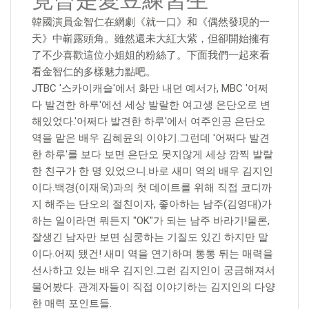
竟曾是愛豆練習生
韓國演員金智仁在網劇《就一口》和《偶然發現的一
天》中嶄露頭角。雖然還未大紅大紫，但卻開始擁有
了不少喜歡這位小姐姐的粉絲了。下面我們一起來看
看金智仁的多樣魅力點吧。
JTBC '스카이캐슬'에서 화만 내던 예서가, MBC '어쩌
다 발견한 하루'에선 세상 발랄한 여고생 은단오로 변
해있었다.'어쩌다 발견한 하루'에서 여주인공 은단오
역을 맡은 배우 김혜윤의 이야기.그런데 '어쩌다 발견
한 하루'를 보다 보면 은단오 못지않게 세상 깜찍 발랄
한 친구가 한 명 있었으니.바로 새미 역의 배우 김지인
이다.백경(이재욱)과의 첫 데이트를 위해 직접 코디까
지 해주는 단오의 절친이자, 좋아하는 남주(김영대)가
하는 일이라면 뭐든지 "OK"가 되는 남주 바라기!물론,
잘생긴 남자만 보면 심쿵하는 기질도 있긴 하지만 말
이다.어찌 됐건! 새미 역을 연기하며 통통 튀는 매력을
선사하고 있는 배우 김지인.그런 김지인이 궁금해져서
물어봤다. 관계자들이 직접 이야기하는 김지인의 다양
한 매력 포인트들.