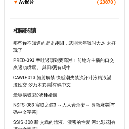
Av影片
( 23870 )
相關閱讀
那些你不知道的野史趣聞，武則天年號叫大足 太好
玩了
PRED-393 吞吐過頭到要高潮！前地方主播的口交
爽過頭嘴唇。 與田櫻[有碼中
CAWD-013 顏射解禁 快感潮失禁流汗汁液精液滿
溢性交 汐乃木彩美[有碼中文
最容易破裂的8種婚姻
NSFS-083 寢取之館3 ～人人肏淫妻～ 長瀬麻美[有
碼中文字幕]
SSIS-308 新 交織的體液、濃密的性愛 河北彩花[有