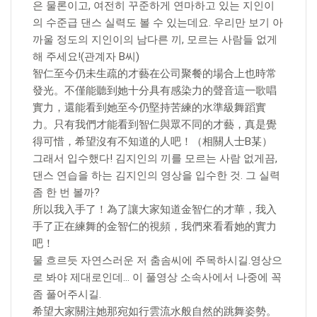
은 물론이고, 여전히 꾸준하게 연마하고 있는 지인이
의 수준급 댄스 실력도 볼 수 있는데요. 우리만 보기 아
까울 정도의 지인이의 남다른 끼, 모르는 사람들 없게
해 주세요!(관계자 B씨)
智仁至今仍未生疏的才藝在公司聚餐的場合上也時常
發光。不僅能聽到她十分具有感染力的聲音這一歌唱
實力，還能看到她至今仍堅持苦練的水準級舞蹈實
力。只有我們才能看到智仁與眾不同的才藝，真是覺
得可惜，希望沒有不知道的人吧！（相關人士B某）
그래서 입수했다! 김지인의 끼를 모르는 사람 없게끔,
댄스 연습을 하는 김지인의 영상을 입수한 것. 그 실력
좀 한 번 볼까?
所以我入手了！為了讓大家知道金智仁的才華，我入
手了正在練舞的金智仁的視頻，我們來看看她的實力
吧！
물 흐르듯 자연스러운 저 춤솜씨에 주목하시길.영상으
로 봐야 제대로인데… 이 풀영상 소속사에서 나중에 꼭
좀 풀어주시길.
希望大家關注她那宛如行雲流水般自然的跳舞姿勢。