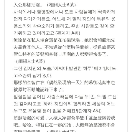
人公那樣活潑。（相關人士A某）
사석에서나 촬영장에서나 모든 사람들에게 싹싹하게
먼저 다가가거든요. 어느새 저 멀리 지인이 특유의 웃
음소리와 박수소리가 들리고, 주변 사람들도 같이 즐
거워하고 있더라고요.(관계자 A씨)
無論是在私人場合還是在拍攝現場，她都會和氣地先
去靠近其他人。不知道從什麼時候開始，從遠處傳來
智仁特有的笑聲和掌聲，周圍的人都變得快樂了。
（相關人士A某）
그런 김지인의 모습, '어쩌다 발견한 하루' 메이킹에도
고스란히 담겨 있다.
那樣的金智仁在《偶然發現的一天》的幕後花絮中也
被原封不動地記錄下來了。
발랄함을 넘어선 사랑스러움에 다들 두 손, 두 발 드신
것 같더라고요. 하하. 지인이와 함께라면 세상의 어느
누구도 우울할 틈이 없을 거예요!(관계자 A씨)
超越活潑的可愛，大概大家都會舉雙手甚至雙腳贊成
吧。哈哈。和智仁在一起的話，大概無論是誰都不會