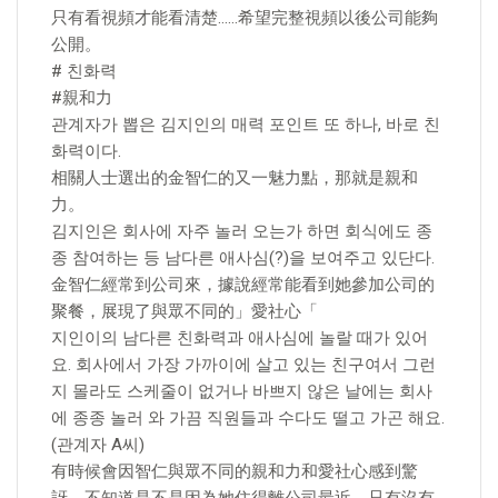
只有看視頻才能看清楚……希望完整視頻以後公司能夠
公開。
# 친화력
#親和力
관계자가 뽑은 김지인의 매력 포인트 또 하나, 바로 친
화력이다.
相關人士選出的金智仁的又一魅力點，那就是親和
力。
김지인은 회사에 자주 놀러 오는가 하면 회식에도 종
종 참여하는 등 남다른 애사심(?)을 보여주고 있단다.
金智仁經常到公司來，據說經常能看到她參加公司的
聚餐，展現了與眾不同的」愛社心「
지인이의 남다른 친화력과 애사심에 놀랄 때가 있어
요. 회사에서 가장 가까이에 살고 있는 친구여서 그런
지 몰라도 스케줄이 없거나 바쁘지 않은 날에는 회사
에 종종 놀러 와 가끔 직원들과 수다도 떨고 가곤 해요.
(관계자 A씨)
有時候會因智仁與眾不同的親和力和愛社心感到驚