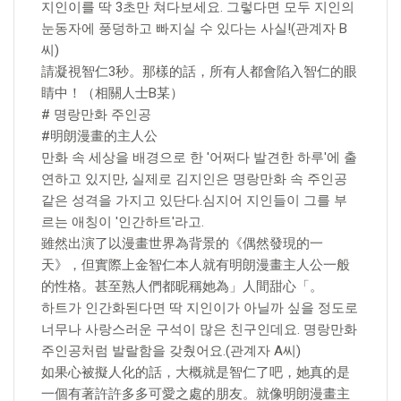
지인이를 딱 3초만 쳐다보세요. 그렇다면 모두 지인의
눈동자에 풍덩하고 빠지실 수 있다는 사실!(관계자 B
씨)
請凝視智仁3秒。那樣的話，所有人都會陷入智仁的眼
睛中！（相關人士B某）
# 명랑만화 주인공
#明朗漫畫的主人公
만화 속 세상을 배경으로 한 '어쩌다 발견한 하루'에 출
연하고 있지만, 실제로 김지인은 명랑만화 속 주인공
같은 성격을 가지고 있단다.심지어 지인들이 그를 부
르는 애칭이 '인간하트'라고.
雖然出演了以漫畫世界為背景的《偶然發現的一
天》，但實際上金智仁本人就有明朗漫畫主人公一般
的性格。甚至熟人們都昵稱她為」人間甜心「。
하트가 인간화된다면 딱 지인이가 아닐까 싶을 정도로
너무나 사랑스러운 구석이 많은 친구인데요. 명랑만화
주인공처럼 발랄함을 갖췄어요.(관계자 A씨)
如果心被擬人化的話，大概就是智仁了吧，她真的是
一個有著許許多多可愛之處的朋友。就像明朗漫畫主