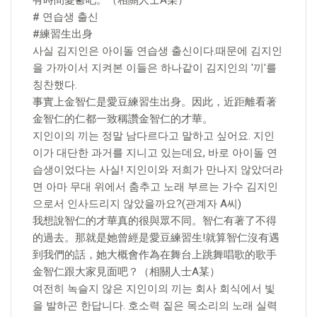
有時間憂鬱吧。（相關人士A某）
# 연습생 출신
#練習生出身
사실 김지인은 아이돌 연습생 출신이다.때문에 김지인
을 가까이서 지켜본 이들은 하나같이 김지인의 '끼'를
칭찬했다.
事實上金智仁是愛豆練習生出身。因此，近距離看著
金智仁的仁都一致稱讚金智仁的才華。
지인이의 끼는 정말 남다르다고 말하고 싶어요. 지인
이가 대단한 과거를 지니고 있는데요, 바로 아이돌 연
습생이었다는 사실! 지인이와 저희가 만나지 않았더라
면 아마 무대 위에서 춤추고 노래 부르는 가수 김지인
으로서 인사드리지 않았을까요?(관계자 A씨)
我想說智仁的才華真的很與眾不同。智仁有著了不得
的過去。那就是她曾經是愛豆練習生!就算智仁沒有遇
到我們的話，她大概會作為在舞台上跳舞唱歌的歌手
金智仁跟大家見面吧？（相關人士A某）
여전히 녹슬지 않은 지인이의 끼는 회사 회식에서 빛
을 발하곤 한답니다. 호소력 짙은 목소리의 노래 실력