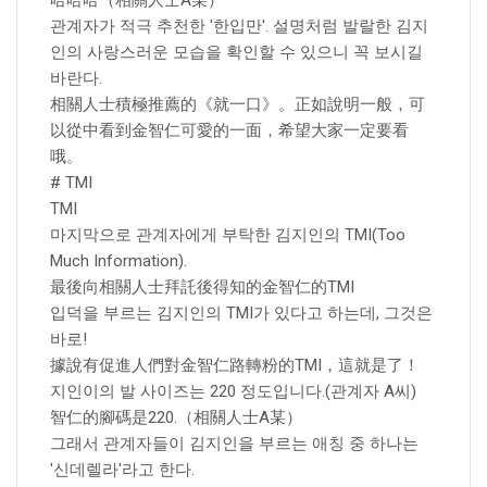
哈哈哈（相關人士A某）
관계자가 적극 추천한 '한입만'. 설명처럼 발랄한 김지
인의 사랑스러운 모습을 확인할 수 있으니 꼭 보시길
바란다.
相關人士積極推薦的《就一口》。正如說明一般，可
以從中看到金智仁可愛的一面，希望大家一定要看
哦。
# TMI
TMI
마지막으로 관계자에게 부탁한 김지인의 TMI(Too
Much Information).
最後向相關人士拜託後得知的金智仁的TMI
입덕을 부르는 김지인의 TMI가 있다고 하는데, 그것은
바로!
據說有促進人們對金智仁路轉粉的TMI，這就是了！
지인이의 발 사이즈는 220 정도입니다.(관계자 A씨)
智仁的腳碼是220.（相關人士A某）
그래서 관계자들이 김지인을 부르는 애칭 중 하나는
'신데렐라'라고 한다.