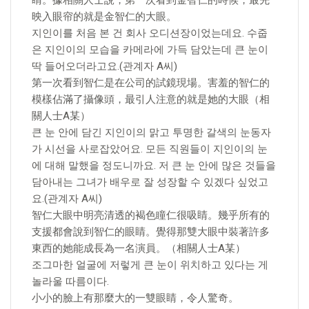
睛。據相關人士說，第一次看到金智仁的時候，最先
映入眼帘的就是金智仁的大眼。
지인이를 처음 본 건 회사 오디션장이었는데요. 수줍
은 지인이의 모습을 카메라에 가득 담았는데 큰 눈이
딱 들어오더라고요.(관계자 A씨)
第一次看到智仁是在公司的試鏡現場。害羞的智仁的
模樣佔滿了攝像頭，最引人注意的就是她的大眼（相
關人士A某）
큰 눈 안에 담긴 지인이의 맑고 투명한 갈색의 눈동자
가 시선을 사로잡았어요. 모든 직원들이 지인이의 눈
에 대해 말했을 정도니까요. 저 큰 눈 안에 많은 것들을
담아내는 그녀가 배우로 잘 성장할 수 있겠다 싶었고
요.(관계자 A씨)
智仁大眼中明亮清透的褐色瞳仁很吸睛。幾乎所有的
支援都會說到智仁的眼睛。覺得那雙大眼中裝著許多
東西的她能成長為一名演員。（相關人士A某）
조그마한 얼굴에 저렇게 큰 눈이 위치하고 있다는 게
놀라울 따름이다.
小小的臉上有那麼大的一雙眼睛，令人驚奇。