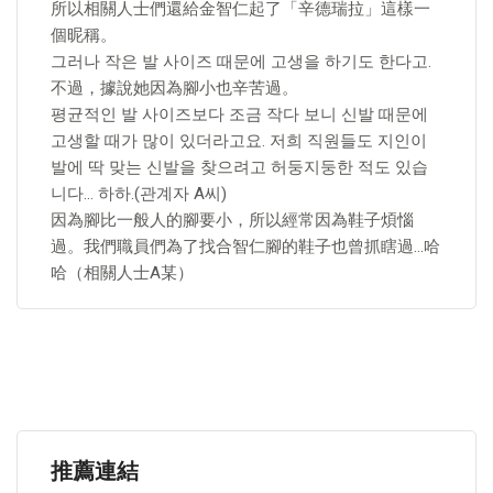
所以相關人士們還給金智仁起了「辛德瑞拉」這樣一
個昵稱。
그러나 작은 발 사이즈 때문에 고생을 하기도 한다고.
不過，據說她因為腳小也辛苦過。
평균적인 발 사이즈보다 조금 작다 보니 신발 때문에
고생할 때가 많이 있더라고요. 저희 직원들도 지인이
발에 딱 맞는 신발을 찾으려고 허둥지둥한 적도 있습
니다… 하하.(관계자 A씨)
因為腳比一般人的腳要小，所以經常因為鞋子煩惱
過。我們職員們為了找合智仁腳的鞋子也曾抓瞎過…哈
哈（相關人士A某）
推薦連結