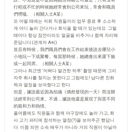
訝。不知道是不是因為她住得離公司最近，只有沒有
行程或不忙的時候她經常會到公司來玩，常會和職員
們嘮嗑。（相關人士A某）
또 어떨 때에는 저희 직원들끼리 업무 종료 후 소소하
게 어디 놀러 간다거나 회식을 할 때가 있는데요. 그럴
때마다 항상 잠깐이라도 얼굴을 비추거나 함께 자리해
준답니다.(관계자 A씨)
並且有時候，我們職員們會在工作結束後說去哪兒小
小地玩一下或聚餐。每當那時候，她總會出來露下臉
或一起同席。（相關人士A某）
그러나 최근엔 '어쩌다 발견한 하루' 촬영 때문에 그리
자주 회사를 찾지는 못한다고.그럼에도! 남다른 친화
력과 열정을 보여줬다고 한다.
但是，據說最近因為拍攝《偶然發現的一天》而沒辦
法經常到公司來。不過，據說他還是展現了與眾不同
的親和力和熱情。
올여름에도 직원들과 함께 야구장에도 놀러 가고, 회
사 고기 파티에 참석하는 열정(?)을 보여주곤 했답니
다. 이쯤 되면 소속 배우가 아니라 거의 직원이 아닐까