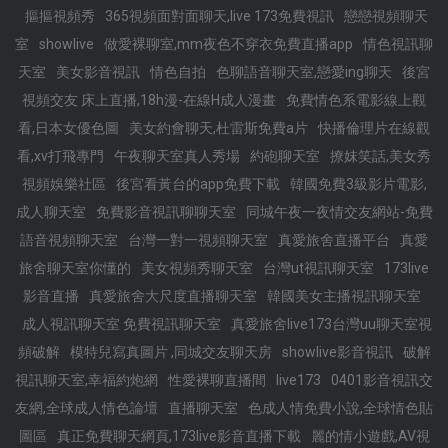
摳摳視頻秀
365視頻面對面聊天,live 173免費視訊
戀戀視頻聊天
室
showlive
做愛裸聊室,mm夜色不穿衣免費直播app
情色視訊聊
天室
美女影音視訊
情色自拍
色聊語音聊天室,戀愛ing聊天
後宮
視頻交友 床上直播,18h漫-在線H成人漫畫
免費情色系電影線上觀
看,日本女優色圖
美女約會聊天,杜雷斯免費a片
快播倫理片在線觀
看,xv打飛專門
午夜聊天室真人秀場
約砲聊天室
撩妺笑話,美女秀
視頻娛樂社區
後宮看黃台的app免費下載
韓國免費3級影片電影,
成人聊天室
免費影音視訊聊聊天室
同城午夜一夜情交友網站-免費
語音視頻聊天室
台灣一對一視頻聊天室
真愛旅舍直播平台
真愛
旅舍聊天室你懂的
美女視頻秀聊天室
台灣ut視訊聊天室
173live
影音直播
真愛旅舍大尺度直播聊天室
韓國美女主播視訊聊天室
成人視訊聊天室 免費視訊聊天室
真愛旅舍live173台灣uu聊天室視
頻破解
模特兒寫真圖片 ,同城交友聊天房
showlive影音視訊
破解
視訊聊天室,幸福約炮網
性愛裸聊直播間
live173
0401影音視訊交
友網,全球成人情色論壇
直播聊天室
色成人情免費小說,全球情色貼
圖區
真正免費聊天網頁,173live影音直播下載
麗的情小遊戲,AV視