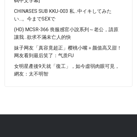
碼中文字幕]
CHINASES SUB KKU-003 私…中イキしてみた
い…。今までSEXで
(HD) MCSR-366 喪服感官小說系列～老公，請原
讓我…欲求不滿未亡人的快
妹子网友「真容竟超正」樱桃小嘴＋颜值高又甜！
网友看到最后笑了：气质FU
女明星產後9天就「復工」，如今虛弱肉眼可見，
網友：太不明智